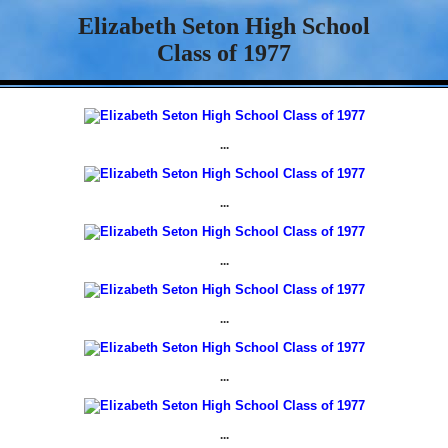
Elizabeth Seton High School
Class of 1977
...
...
...
...
...
...