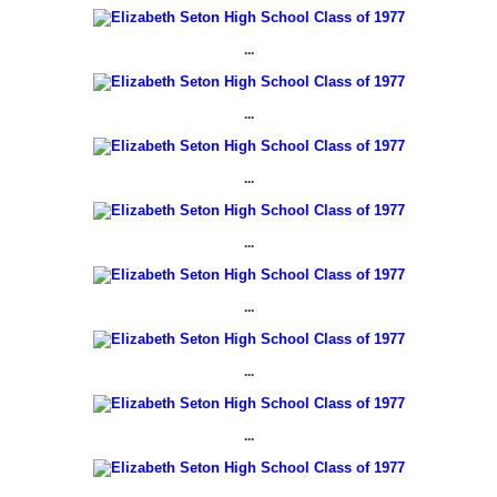
...
...
...
...
...
...
...