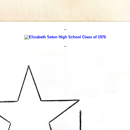
...
...