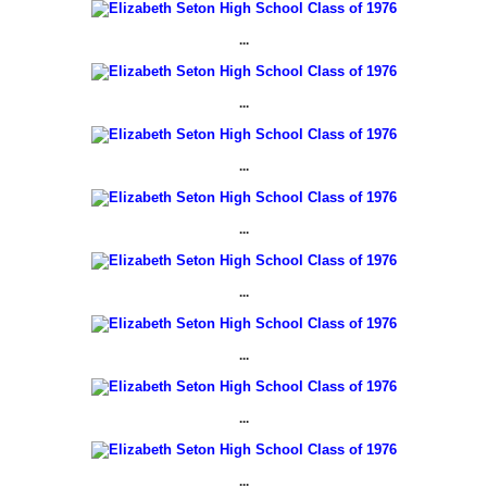
...
...
...
...
...
...
...
...