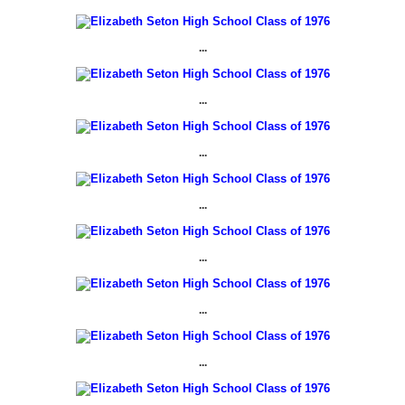
...
...
...
...
...
...
...