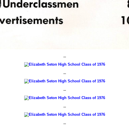
...
...
...
...
...