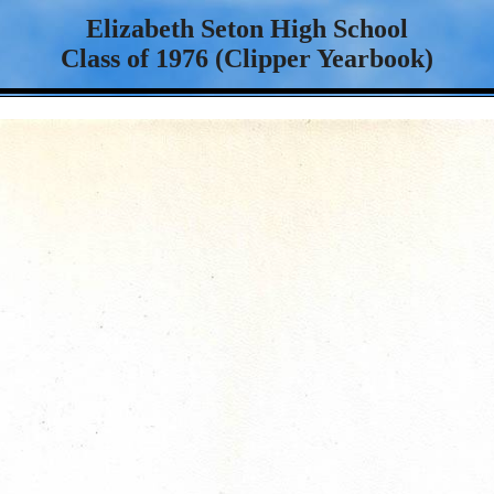
Elizabeth Seton High School
Class of 1976 (Clipper Yearbook)