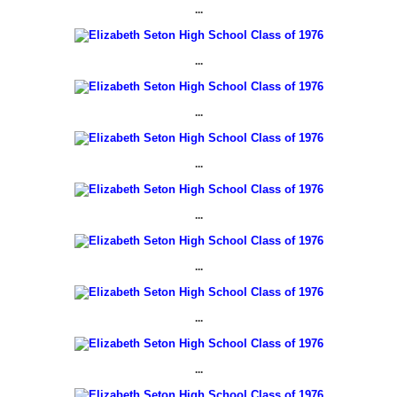
...
...
...
...
...
...
...
...